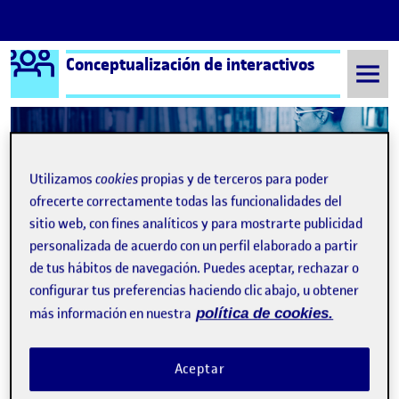
Logo Ágora
Conceptualización de interactivos
Saltar al contenido
Semestre 20211 - Aula 1
3 Diciembre, 2021
Utilizamos
cookies
propias y de terceros para poder
ofrecerte correctamente todas las funcionalidades del
3 Diciembre, 2021
sitio web, con fines analíticos y para mostrarte publicidad
personalizada de acuerdo con un perfil elaborado a partir
de tus hábitos de navegación. Puedes aceptar, rechazar o
Obesidad Infantil, la pandemia silenciosa
Publicado por
configurar tus preferencias haciendo clic abajo, u obtener
Publicado por
Adrian Lopez Pazos
más información en nuestra
política de cookies.
Visibilidad:
Fecha de publicación
3 diciembre, 2021 6:36 pm
en Obesidad Infantil, la pandemia sile
Pública
-
3 Dic 2021
-
comentario
Aceptar