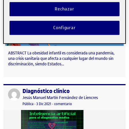
Rechazar
Configurar
ABSTRACT La obesidad infantil es considerada una pandemia,
una crisis sanitaria que afecta a cualquier lugar del mundo sin
discriminación, siendo Estados…
Diagnóstico clínico
Publicado por
Publicado por
Jesús Manuel Martín Fernández de Liencres
Visibilidad:
Fecha de publicación
3 diciembre, 2021 3:09 pm
en Diagnóstico clínico
Pública
-
3 Dic 2021
-
comentario