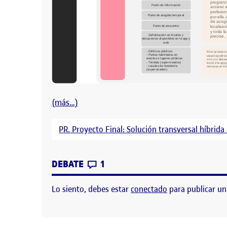
(más…)
PR. Proyecto Final: Solución transversal híbrida
CONTRIBUTIONS
EN #DEZERO | SOLUCIÓN TRAN
DEBATE
1
Lo siento, debes estar
conectado
para publicar un