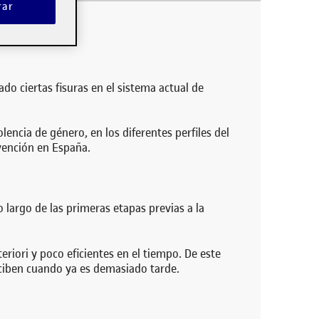
 violencia de género en España. Además, se han
rar
gado no sólo los orígenes de…
do ciertas fisuras en el sistema actual de
encia de género, en los diferentes perfiles del
evención en España.
 largo de las primeras etapas previas a la
riori y poco eficientes en el tiempo. De este
eciben cuando ya es demasiado tarde.