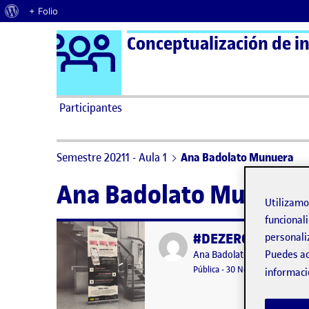
Acerca de WordPress
+ Folio
Logo Ágora
Conceptualización de in
Saltar al contenido
Participantes
Semestre 20211 - Aula 1
Ana Badolato Munuera
Ana Badolato Munuer
Utilizam
funcionali
#DEZERO | Solución 
personali
Publicado por
Publicado por
Puedes ac
Ana Badolato Munuera
Visibilidad:
Fecha de publicación
19 marzo,
Pública
-
30 Nov 2021
-
1 comen
informaci