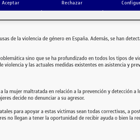
Investigación Se ha realizado un estudio sobre los orígenes y causas de la
Aceptar
Rechazar
Configu
 el sistema actual de prevención y de reacción en dicha área. Se han investi
ausas de la violencia de género en España. Además, se han detecta
oblemática sino que se ha profundizado en todos los tipos de viol
de violencia y las actuales medidas existentes en asistencia y pr
 la mujer maltratada en relación a la prevención y detección a lo
eres decide no denunciar a su agresor.
ales para apoyar a estas victimas sean todas correctivas, a poste
 no llegan a tener la oportunidad de recibir ayuda o bien la r