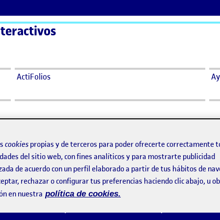
teractivos
ActiFolios
Ay
a
os
cookies
propias y de terceros para poder ofrecerte correctamente t
dades del sitio web, con fines analíticos y para mostrarte publicidad
transversal híbrida a la violencia de género en Esp
zada de acuerdo con un perfil elaborado a partir de tus hábitos de na
eptar, rechazar o configurar tus preferencias haciendo clic abajo, u 
 2024 7:20 pm
en #DEZERO | Solución transversal híbrida a la violencia de género en España
tario
ón en nuestra
política de cookies.